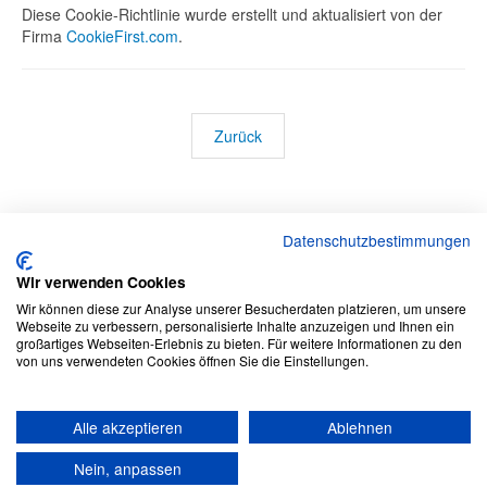
Diese Cookie-Richtlinie wurde erstellt und aktualisiert von der
Firma
CookieFirst.com
.
Zurück
Datenschutzbestimmungen
Wir verwenden Cookies
Bootstrap
is a front-end framework of Twitter, Inc. Code licensed under
MIT
Wir können diese zur Analyse unserer Besucherdaten platzieren, um unsere
License.
Webseite zu verbessern, personalisierte Inhalte anzuzeigen und Ihnen ein
Font Awesome
font licensed under
SIL OFL 1.1
.
großartiges Webseiten-Erlebnis zu bieten. Für weitere Informationen zu den
von uns verwendeten Cookies öffnen Sie die Einstellungen.
Alle akzeptieren
Ablehnen
Nein, anpassen